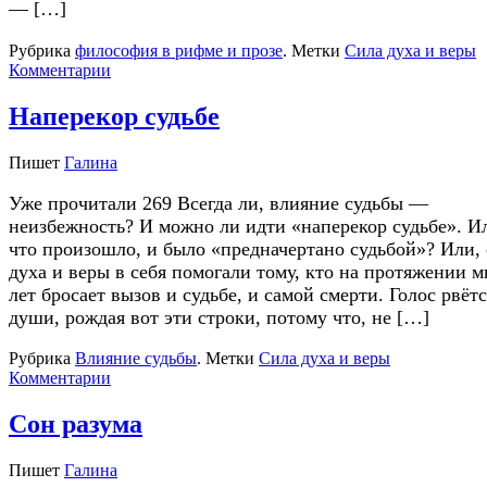
— […]
Рубрика
философия в рифме и прозе
.
Метки
Сила духа и веры
Комментарии
Наперекор судьбе
Пишет
Галина
Уже прочитали 269 Всегда ли, влияние судьбы —
неизбежность? И можно ли идти «наперекор судьбе». Ил
что произошло, и было «предначертано судьбой»? Или,
духа и веры в себя помогали тому, кто на протяжении 
лет бросает вызов и судьбе, и самой смерти. Голос рвётс
души, рождая вот эти строки, потому что, не […]
Рубрика
Влияние судьбы
.
Метки
Сила духа и веры
Комментарии
Сон разума
Пишет
Галина