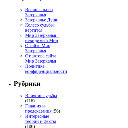
Вещие сны из
Зазеркалья
Зазеркалье Души
Колесо судьбы
вертится
Мир Зазеркалья –
невидимый Мир
О сайте Мир
Зазеркалья
От автора сайта
Мир Зазеркалья
Политика
конфиденциальности
Рубрики
Влияние судьбы
(116)
Гадания и
предсказания
(56)
Интересные
теории и факты
(100)