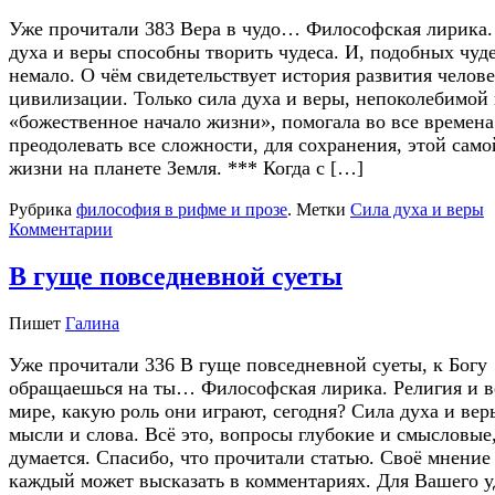
Уже прочитали 383 Вера в чудо… Философская лирика.
духа и веры способны творить чудеса. И, подобных чуде
немало. О чём свидетельствует история развития челов
цивилизации. Только сила духа и веры, непоколебимой
«божественное начало жизни», помогала во все времена
преодолевать все сложности, для сохранения, этой само
жизни на планете Земля. *** Когда с […]
Рубрика
философия в рифме и прозе
.
Метки
Сила духа и веры
Комментарии
В гуще повседневной суеты
Пишет
Галина
Уже прочитали 336 В гуще повседневной суеты, к Богу
обращаешься на ты… Философская лирика. Религия и в
мире, какую роль они играют, сегодня? Сила духа и вер
мысли и слова. Всё это, вопросы глубокие и смысловые,
думается. Спасибо, что прочитали статью. Своё мнение
каждый может высказать в комментариях. Для Вашего у