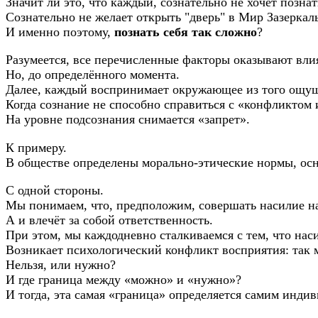
Значит ли это, что каждый, сознательно не хочет познат
Сознательно не желает открыть "дверь" в Мир Зазеркал
И именно поэтому,
познать себя так сложно
?
Разумеется, все перечисленные факторы оказывают вли
Но, до определённого момента.
Далее, каждый воспринимает окружающее из того ощуще
Когда сознание не способно справиться с «конфликтом и
На уровне подсознания снимается «запрет».
К примеру.
В обществе определены морально-этические нормы, осн
С одной стороны.
Мы понимаем, что, предположим, совершать насилие на
А и влечёт за собой ответственность.
При этом, мы каждодневно сталкиваемся с тем, что нас
Возникает психологический конфликт восприятия: так 
Нельзя, или нужно?
И где граница между «можно» и «нужно»?
И тогда, эта самая «граница» определяется самим инди