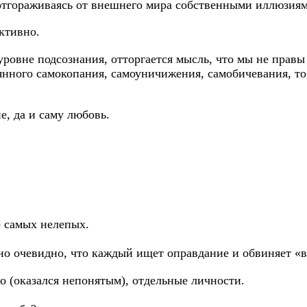
 отгораживаясь от внешнего мира собственными иллюзиям
ективно.
 уровне подсознания, отторгается мысль, что мы не прав
янного самокопания, самоуничижения, самобичевания, то 
е, да и саму любовь.
е самых нелепых.
нно очевидно, что каждый ищет оправдание и обвиняет 
во (оказался непонятым), отдельные личности.