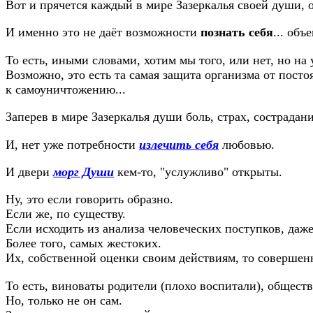
Вот и прячется каждый в мире Зазеркалья своей души,
И именно это не даёт возможности
познать себя
... объ
То есть, иными словами, хотим мы того, или нет, но на
Возможно, это есть та самая защита организма от посто
к самоуничтожению...
Заперев в мире Зазеркалья души боль, страх, сострадани
И, нет уже потребности
излечить себя
любовью.
И двери
морг Души
кем-то, "услужливо" открыты.
Ну, это если говорить образно.
Если же, по существу.
Если исходить из анализа человеческих поступков, даж
Более того, самых жестоких.
Их, собственной оценки своим действиям, то соверше
То есть, виноваты родители (плохо воспитали), общест
Но, только не он сам.