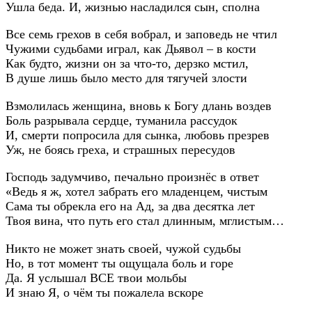
Ушла беда. И, жизнью насладился сын, сполна
Все семь грехов в себя вобрал, и заповедь не чтил
Чужими судьбами играл, как Дьявол – в кости
Как будто, жизни он за что-то, дерзко мстил,
В душе лишь было место для тягучей злости
Взмолилась женщина, вновь к Богу длань воздев
Боль разрывала сердце, туманила рассудок
И, смерти попросила для сынка, любовь презрев
Уж, не боясь греха, и страшных пересудов
Господь задумчиво, печально произнёс в ответ
«Ведь я ж, хотел забрать его младенцем, чистым
Сама ты обрекла его на Ад, за два десятка лет
Твоя вина, что путь его стал длинным, мглистым…
Никто не может знать своей, чужой судьбы
Но, в тот момент ты ощущала боль и горе
Да. Я услышал ВСЕ твои мольбы
И знаю Я, о чём ты пожалела вскоре