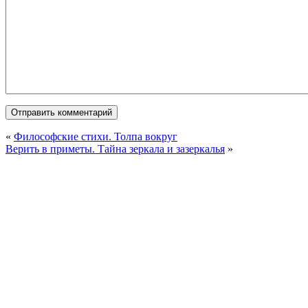
«
Философские стихи. Толпа вокруг
Верить в приметы. Тайна зеркала и зазеркалья
»